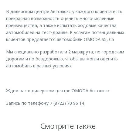
Страхование
Клиентская поддержка
Обратная связь
В дилерском центре Автолюкс у каждого клиента есть
Кредитный калькулятор
O&J Автоклуб
прекрасная возможность оценить многочисленные
преимущества, а также испытать ходовые качества
Аксессуары
Клуб владельцев OMODA
автомобилей на тест-драйве. К услугам потенциальных
Одежда и сувениры
Приложение O&J
клиентов предлагается автомобили OMODA S5, C5
Оригинальные аксессуары
Аксессуары
Мы специально разработали 2 маршрута, по городским
Запчасти
дорогам и по бездорожью, чтобы вы могли оценить
Одежда и сувениры
автомобиль в разных условиях.
Трейд-ин
Оригинальные аксессуары
Калькулятор трейд-ин
Запчасти
Ждем вас в дилерском центре OMODA Автолюкс
Запись по телефону
7 (8722) 70 96 14
Смотрите также