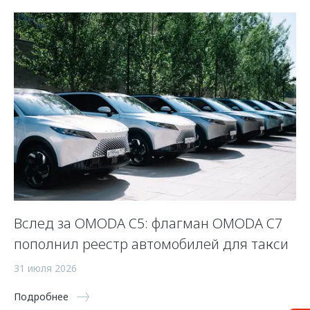
Вслед за OMODA C5: флагман OMODA C7
С
пополнил реестр автомобилей для такси
п
а
31 июля 2026
5 
Подробнее