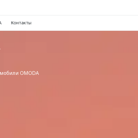
A
Контакты
Т
томобили OMODA