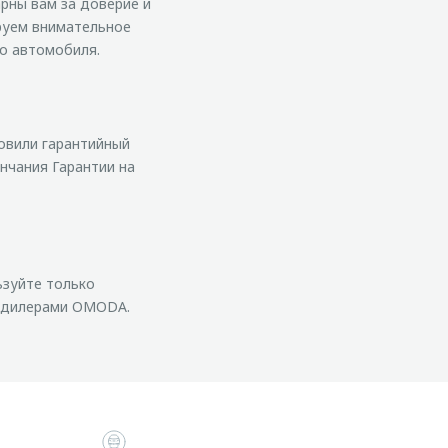
рны вам за доверие и
руем внимательное
о автомобиля.
овили гарантийный
нчания Гарантии на
ьзуйте только
и дилерами OMODA.