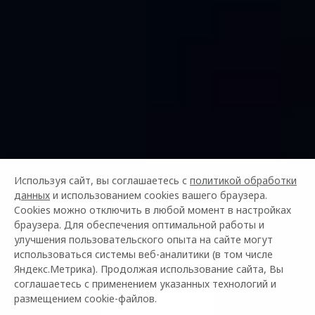
НОВОЕ ПОКОЛЕНИЕ
Используя сайт, вы соглашаетесь с
политикой обработки
данных
и использованием cookies вашего браузера.
OMODA C5
Cookies можно отключить в любой момент в настройках
ОТ 2 299 000 ₽¹
браузера. Для обеспечения оптимальной работы и
улучшения пользовательского опыта на сайте могут
использоваться системы веб-аналитики (в том числе
Управляй будущим
Яндекс.Метрика). Продолжая использование сайта, Вы
соглашаетесь с применением указанных технологий и
размещением cookie-файлов.
Купить в кредит