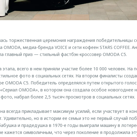
лась торжественная церемония награждения победительницы с
 OMODA, медиа-бренда VOICE и сети кофеен STARS COFFEE. Ан
ла главный приз — стильный фастбэк-кроссовер OMODA C5.
 этапа, всего в нем приняли участие более 10 000 человек. На 
тильное фото в социальных сетях. На втором финалисты созда
ре OMODA C5. Победитель определялся путем открытого голос
х «Сериал OMODA», в котором она создала особое новогоднее 
 фото, набрал более 2,5 тысяч просмотров в социальных сетях.
на всегда прикладывает максимум усилий, если участвует в кон
. Удивительно, но в истории ее семьи это не первый случай п
абушка и прадедушка в 1970-е годы выиграли машину в лотере
не кажется символичным, что через поколение я продолжила э