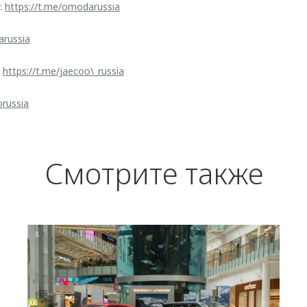
:
https://t.me/omodarussia
arussia
:
https://t.me/jaecoo\_russia
orussia
Смотрите также