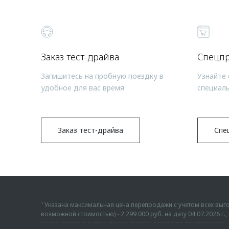
Заказ тест-драйва
Спецп
Запишитесь на пробную поездку в
Узнайте 
удобное для вас время
специал
Заказ тест-драйва
Спе
¹ Указана максимальная цена перепродажи с учетом всех в
возможной стоимостью) - 2 299 000 руб. на дату 04.07.2026 
цена указана с учетом суммы скидок дилера по программам «