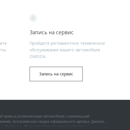
Запись на сервис
чите
Пройдите регламентное техническое
уты
обслуживание вашего автомобиля
OMODA
Запись на сервис
ий привод (комплектация автомобиля с наименьшей
дложений, программ или скидок официального дилера. Данная
мы «Трейд-ин». Под скидкой по программе Трейд-ин