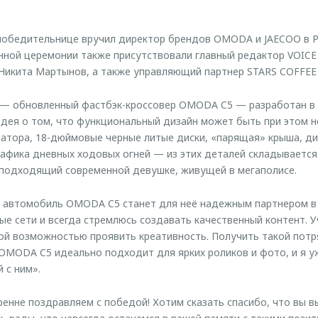
победительнице вручил директор брендов OMODA и JAECOO в 
нной церемонии также присутствовали главный редактор VOIC
Никита Мартынов, а также управляющий партнер STARS COFFEE 
 — обновленный фастбэк-кроссовер OMODA C5 — разработан в 
е идея о том, что функциональный дизайн может быть при этом 
атора, 18-дюймовые черные литые диски, «парящая» крыша, д
рафика дневных ходовых огней — из этих деталей складывается
 подходящий современной девушке, живущей в мегаполисе.
о автомобиль OMODA C5 станет для неё надежным партнером в
ые сети и всегда стремлюсь создавать качественный контент. У
ной возможностью проявить креативность. Получить такой по
OMODA C5 идеально подходит для ярких роликов и фото, и я у
 с ним».
кренне поздравляем с победой! Хотим сказать спасибо, что вы 