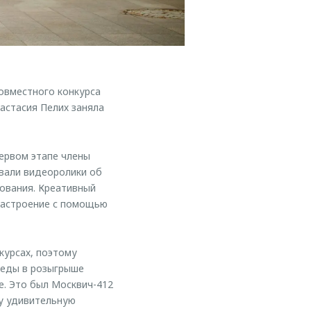
овместного конкурса
астасия Пелих заняла
первом этапе члены
вали видеоролики об
ования. Креативный
настроение с помощью
курсах, поэтому
обеды в розыгрыше
е. Это был Москвич-412
ту удивительную