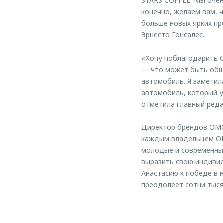
STARS COFFEE. Мы очен
конечно, желаем вам, 
больше новых ярких пр
Эрнесто Гонсалес.
«Хочу поблагодарить O
— что может быть общ
автомобиль. Я заметил
автомобиль, который у
отметила главный реда
Директор брендов OMO
каждым владельцем OM
молодые и современны
выразить свою индивид
Анастасию к победе в 
преодолеет сотни тыся