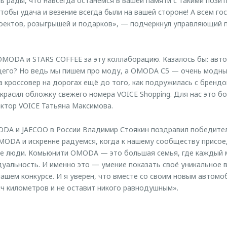
ь рады, что навсегда останемся в вашей памяти с такими пози
чтобы удача и везение всегда были на вашей стороне! А всем г
оектов, розыгрышей и подарков», — подчеркнул управляющий 
MODA и STARS COFFEE за эту коллаборацию. Казалось бы: авто
его? Но ведь мы пишем про моду, а OMODA С5 — очень модны
а кроссовер на дорогах ещё до того, как подружилась с брендо
красил обложку свежего номера VOICE Shopping. Для нас это б
ктор VOICE Татьяна Максимова.
DA и JAECOO в России Владимир Стоякин поздравил победите
ODA и искренне радуемся, когда к нашему сообществу присо
е люди. Комьюнити OMODA — это большая семья, где каждый
уальность. И именно это — умение показать своё уникальное 
нашем конкурсе. И я уверен, что вместе со своим новым авто
ч километров и не оставит никого равнодушным».