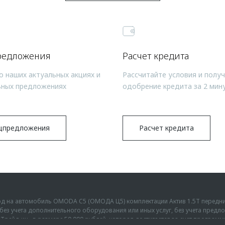
редложения
Расчет кредита
о наших актуальных акциях и
Рассчитайте условия и полу
ьных предложениях
одобрение кредита за 2 мин
цпредложения
Расчет кредита
ыгод на автомобиль OMODA C5 (ОМОДА Ц5) комплектации Актив 1.5Т передн
г., без учета дополнительного оборудования или иных услуг, без учета пре
Трейд-ин» в размере 50 000 рублей, которая достигается за счет програм