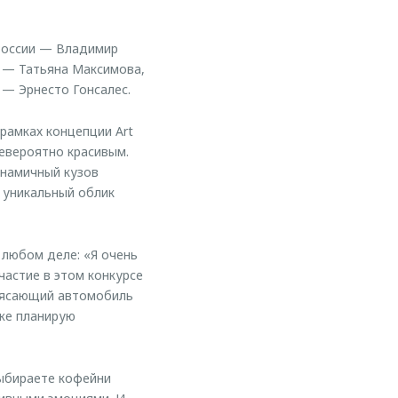
России — Владимир
E — Татьяна Максимова,
— Эрнесто Гонсалес.
рамках концепции Art
невероятно красивым.
инамичный кузов
 уникальный облик
 любом деле: «Я очень
частие в этом конкурсе
трясающий автомобиль
же планирую
выбираете кофейни