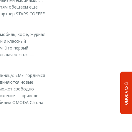
тивными эмоциями. И,
остям обещаем еще
партнер STARS COFFEE
мобиль, кофе, журнал
й и классный
м. Это первый
ольшая честь», —
льницу: «Мы гордимся
единяются новые
OMODA C5
 может свободно
видение — привело
мобилем OMODA C5 она