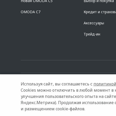
Новая OMODA C5
Выбор и покупка
platformId=alfasite
Кредит предоставляет АО Альфа-Банк. ИНН 7
Предложение ограничено и не является публичной офертой.
OMODA C7
Кредит и страхов
Аксессуары
Трейд-ин
Используя сайт, вы соглашаетесь с
политикой
Cookies можно отключить в любой момент в 
улучшения пользовательского опыта на сайте
© 2026 Автолюкс
Модельный ряд
Архивные модели
Яндекс.Метрика). Продолжая использование 
и размещением cookie-файлов.