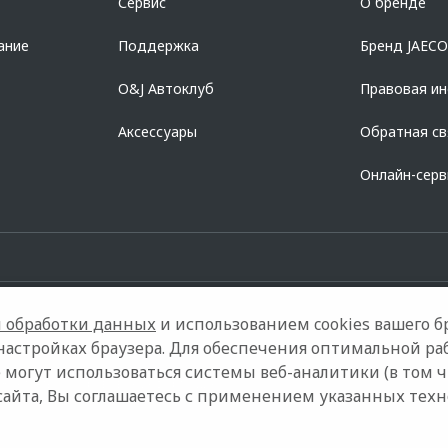
Сервис
О бренде
728168971 ОГРН 1027700067328 место нахождение 107078, г. Москва, ул. Ка
ание
Поддержка
Бренд JAEC
O&J Автоклуб
Правовая и
Аксессуары
Обратная св
Онлайн-сер
 обработки данных
и использованием cookies вашего бр
настройках браузера. Для обеспечения оптимальной ра
 могут использоваться системы веб-аналитики (в том 
Контакты
Правовая информация
сайта, Вы соглашаетесь с применением указанных тех