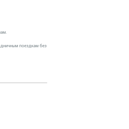
ам.
здничным поездкам без