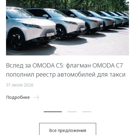
Вслед за OMODA C5: флагман OMODA C7
С
пополнил реестр автомобилей для такси
п
а
31 июля 2026
5 
Подробнее
По
Все предложения