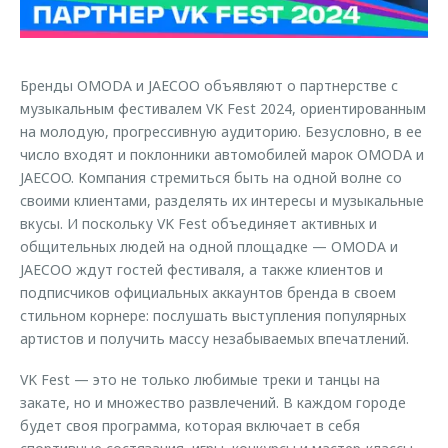
Страхование
Клиентская поддержка
Обратная связь
Кредитный калькулятор
O&J Автоклуб
Бренды OMODA и JAECOO объявляют о партнерстве с
Аксессуары
Клуб владельцев OMODA
музыкальным фестивалем VK Fest 2024, ориентированным
Одежда и сувениры
Приложение O&J
на молодую, прогрессивную аудиторию. Безусловно, в ее
Оригинальные аксессуары
число входят и поклонники автомобилей марок OMODA и
Аксессуары
JAECOO. Компания стремиться быть на одной волне со
Запчасти
своими клиентами, разделять их интересы и музыкальные
Одежда и сувениры
вкусы. И поскольку VK Fest объединяет активных и
Трейд-ин
Оригинальные аксессуары
общительных людей на одной площадке — OMODA и
Калькулятор трейд-ин
Запчасти
JAECOO ждут гостей фестиваля, а также клиентов и
подписчиков официальных аккаунтов бренда в своем
стильном корнере: послушать выступления популярных
артистов и получить массу незабываемых впечатлений.
VK Fest — это не только любимые треки и танцы на
закате, но и множество развлечений. В каждом городе
будет своя программа, которая включает в себя