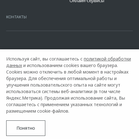
Онлайн-сервисы
platformId=alfasite
Кредит предоставляет АО Альфа-Банк. ИНН
7728168971 ОГРН 1027700067328 место нахождение 107078, г.
Москва, ул. Каланчевская, д. 27. Ген.лицензия ЦБ РФ № 1326 от
КОНТАКТЫ
16.01.2015. Предложение ограничено и не является публичной
офертой.
Используя сайт, вы соглашаетесь с
политикой обработки
данных
и использованием cookies вашего браузера.
Cookies можно отключить в любой момент в настройках
браузера. Для обеспечения оптимальной работы и
улучшения пользовательского опыта на сайте могут
использоваться системы веб-аналитики (в том числе
Горячая линия OMODA:
+7 (8722) 55-33-33
Яндекс.Метрика). Продолжая использование сайта, Вы
соглашаетесь с применением указанных технологий и
© 2026 Автолюкс
размещением cookie-файлов.
Модельный ряд
Архивные модели
Контакты
Правовая информация
Понятно